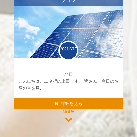
ブログ
2021
6/17
ハロ
こんにちは、エネ得の上田です。 皆さん、今日のお
昼の空を見…
詳細を見る
MORE
詳細を見る