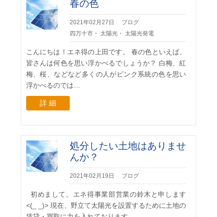
春の色
2021年02月27日
ブログ
四万十市
・
太陽光
・
太陽光発電
こんにちは！エネ得の上田です。 春の色といえば、
皆さんは何色を思い浮かべるでしょうか？ 白梅、紅
梅、桜、などなど多くの人がピンク系統の色を思い
浮かべるのでは…
詳 細
処分したい土地はありませ
んか？
2021年02月19日
ブログ
初めまして。エネ得事業部営業の鈴木と申します
<(_ _)> 現在、野立て太陽光を設置するために土地の
賃貸・買取に力を入れております…