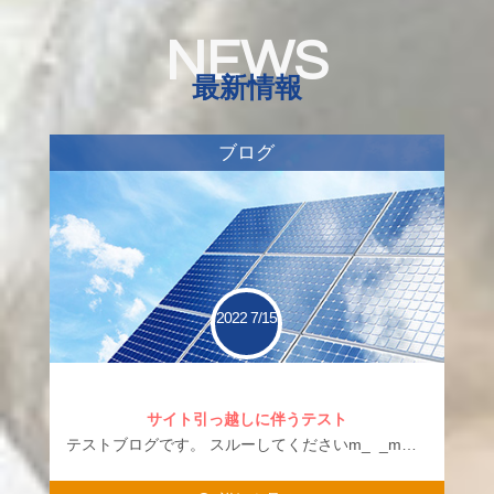
NEWS
最新情報
ブログ
2022
7/15
サイト引っ越しに伴うテスト
テストブログです。 スルーしてくださいm_ _m…