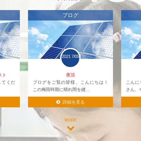
ブログ
2021
7/05
スト
夜活
してくだ
ブログをご覧の皆様、こんにちは！
こんに
この梅雨時期に晴れ間を縫…
さん、
詳細を見る
詳細を見る
MORE