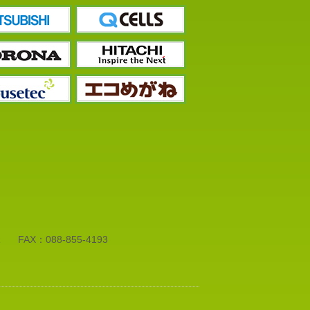
1
FAX：088-855-4193