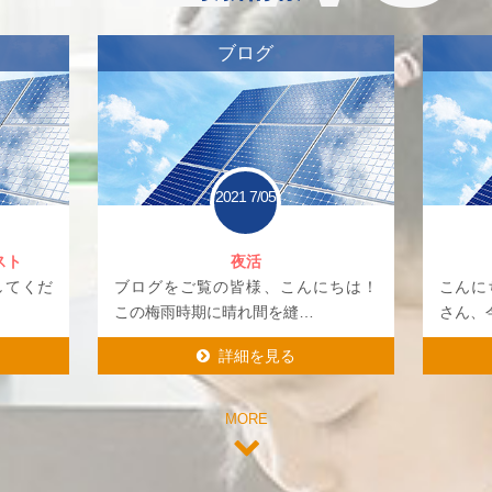
ブログ
2021
7/05
スト
夜活
してくだ
ブログをご覧の皆様、こんにちは！
こんに
この梅雨時期に晴れ間を縫…
さん、
詳細を見る
詳細を見る
MORE