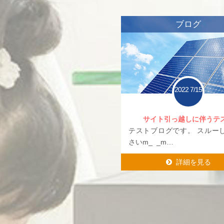
ブログ
2022
7/15
サイト引っ越しに伴うテ
テストブログです。 スルー
さいm_ _m…
詳細を見る
詳細を見る