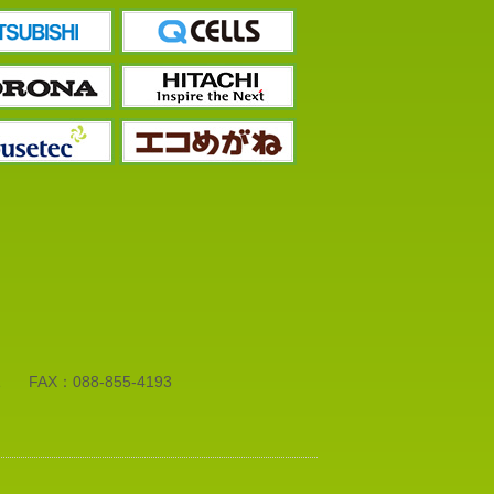
1
FAX：088-855-4193