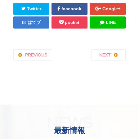
Twitter
facebook
Google+
はてブ
pocket
LINE
PREVIOUS
NEXT
NEWS
最新情報