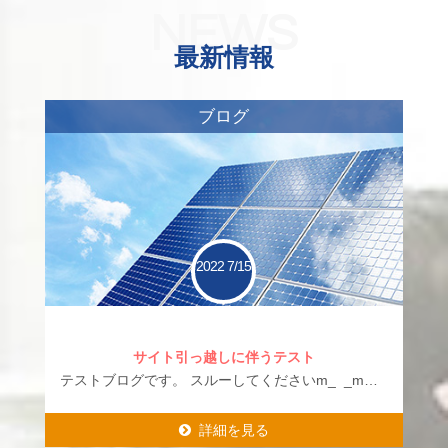
NEWS
最新情報
ブログ
2022
7/15
サイト引っ越しに伴うテスト
テストブログです。 スルーしてくださいm_ _m…
詳細を見る